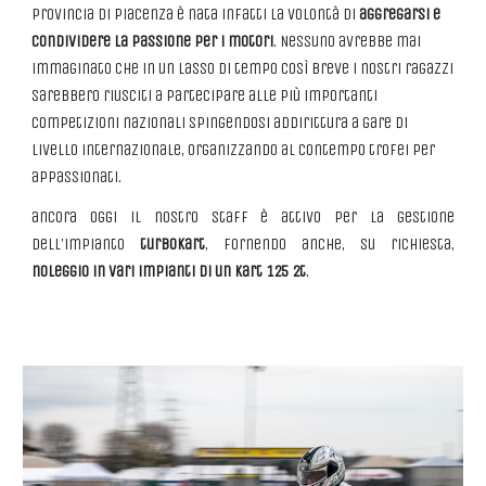
provincia di Piacenza è nata infatti la volontà di
aggregarsi e
condividere la passione per i motori
. Nessuno avrebbe mai
immaginato che in un lasso di tempo così breve i nostri ragazzi
sarebbero riusciti a partecipare alle più importanti
competizioni nazionali spingendosi addirittura a gare di
livello internazionale, organizzando al contempo trofei per
appassionati.
ancora oggi il nostro staff è attivo per la gestione
dell'impianto
turbokart
, fornendo anche, su richiesta,
noleggio in vari impianti di un kart 125 2t
.