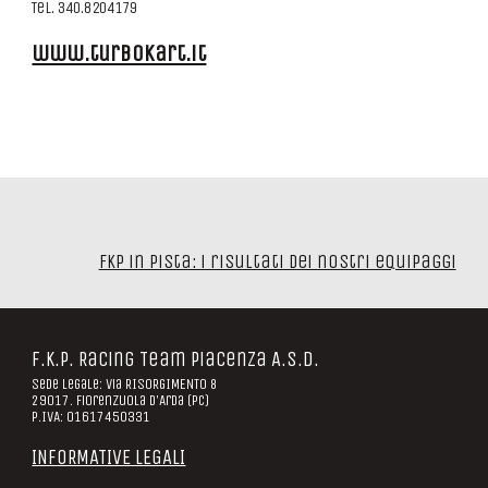
Tel. 340.8204179
www.turbokart.it
FKP in pista: i risultati dei nostri equipaggi
F.K.P. Racing Team Piacenza A.S.D.
Sede legale: Via RISORGIMENTO 8
29017. Fiorenzuola D'Arda (PC)
P.IVA: 01617450331
INFORMATIVE LEGALI