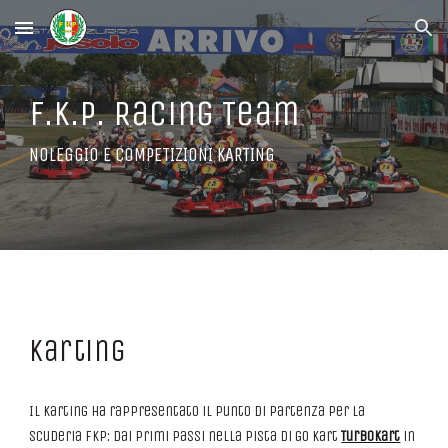
Skip to main content
Skip to navigation
F.K.P. Racing Team
NOLEGGIO E COMPETIZIONI KARTING
Karting
Il Karting ha rappresentato il punto di partenza per la
scuderia Fkp: dai primi passi nella pista di Go Kart
TurboKart
in