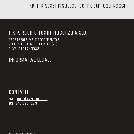
FKP in pista: i risultati dei nostri equipaggi
F.K.P. Racing Team Piacenza A.S.D.
Sede legale: Via RISORGIMENTO 8
29017. Fiorenzuola D'Arda (PC)
P.IVA: 01617450331
INFORMATIVE LEGALI
CONTATTI
Mail.
info@fkpteam.com
Tel. 340.8204179